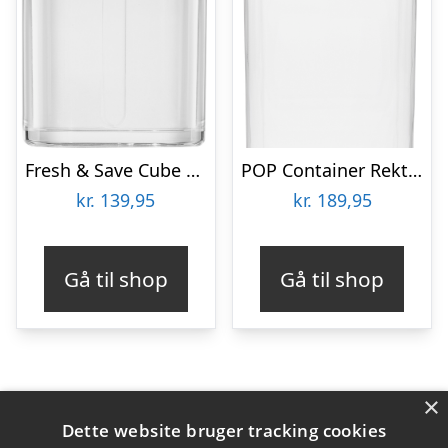
Fresh & Save Cube Beholder 2S Genhv
POP Container Rektangulær, 2,6L
kr.
139,95
kr.
189,95
Gå til shop
Gå til shop
×
Varekategorier
Dette website bruger tracking cookies