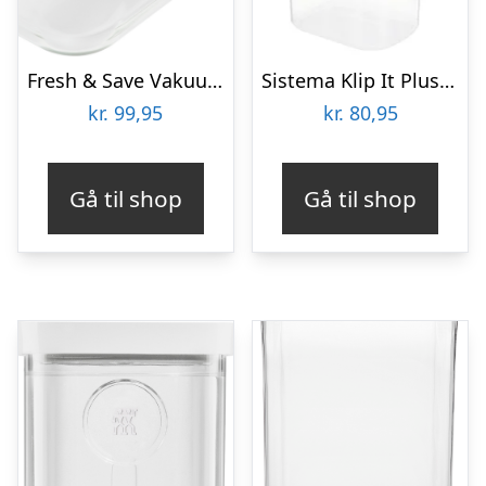
Fresh & Save Vakuumbeholder i Glas str S
Sistema Klip It Plus – Kande med låg, 2L.
kr.
99,95
kr.
80,95
Gå til shop
Gå til shop