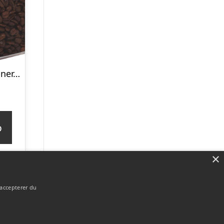
OXO POP Container, Rektangulær 1,6 l.
p
×
 accepterer du