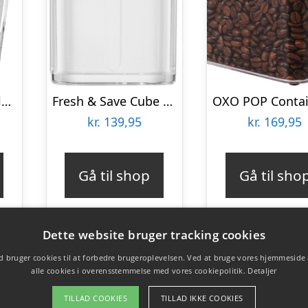
Køleskabsopbevaring Høj
Fresh & Save Cube Beholder 2S Genhv
kr.
139,95
kr.
169,95
Gå til shop
Gå til sho
Dette website bruger tracking cookies
 bruger cookies til at forbedre brugeroplevelsen. Ved at bruge vores hjemmeside
alle cookies i overensstemmelse med vores cookiepolitik.
Detaljer
TILLAD COOKIES
TILLAD IKKE COOKIES