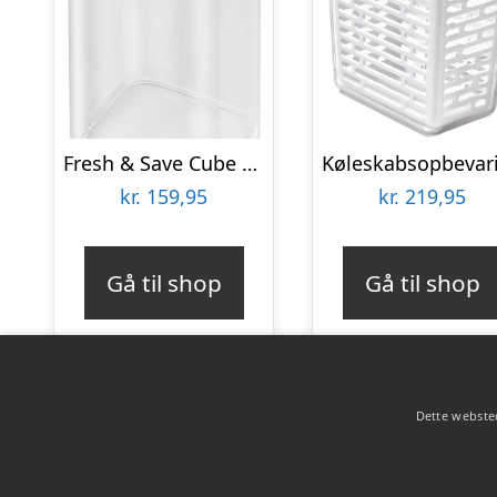
Fresh & Save Cube Beholder 3S Genhv
kr.
159,95
kr.
219,95
Gå til shop
Gå til shop
Dette websted